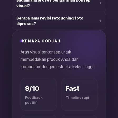
Bagaimana proses pengarahan konsep
+
visual?
Berapa lama revisi retouching foto
+
diproses?
KENAPA GODJAH
Arah visual terkonsep untuk
membedakan produk Anda dari
kompetitor dengan estetika kelas tinggi.
BERANDA
9/10
Fast
Feedback
Timeline rapi
positif